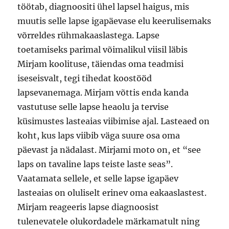
töötab, diagnoositi ühel lapsel haigus, mis
muutis selle lapse igapäevase elu keerulisemaks
võrreldes rühmakaaslastega. Lapse
toetamiseks parimal võimalikul viisil läbis
Mirjam koolituse, täiendas oma teadmisi
iseseisvalt, tegi tihedat koostööd
lapsevanemaga. Mirjam võttis enda kanda
vastutuse selle lapse heaolu ja tervise
küsimustes lasteaias viibimise ajal. Lasteaed on
koht, kus laps viibib väga suure osa oma
päevast ja nädalast. Mirjami moto on, et “see
laps on tavaline laps teiste laste seas”.
Vaatamata sellele, et selle lapse igapäev
lasteaias on oluliselt erinev oma eakaaslastest.
Mirjam reageeris lapse diagnoosist
tulenevatele olukordadele märkamatult ning