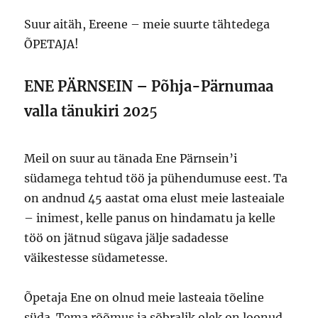
Suur aitäh, Ereene – meie suurte tähtedega
ÕPETAJA!
ENE PÄRNSEIN – Põhja-Pärnumaa
valla tänukiri 202
5
Meil on suur au tänada Ene Pärnsein’i
südamega tehtud töö ja pühendumuse eest. Ta
on andnud 45 aastat oma elust meie lasteaiale
– inimest, kelle panus on hindamatu ja kelle
töö on jätnud sügava jälje sadadesse
väikestesse südametesse.
Õpetaja Ene on olnud meie lasteaia tõeline
süda. Tema rõõmus ja sõbralik olek on loonud