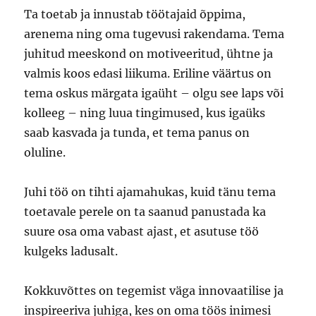
Ta toetab ja innustab töötajaid õppima,
arenema ning oma tugevusi rakendama. Tema
juhitud meeskond on motiveeritud, ühtne ja
valmis koos edasi liikuma. Eriline väärtus on
tema oskus märgata igaüht – olgu see laps või
kolleeg – ning luua tingimused, kus igaüks
saab kasvada ja tunda, et tema panus on
oluline.
Juhi töö on tihti ajamahukas, kuid tänu tema
toetavale perele on ta saanud panustada ka
suure osa oma vabast ajast, et asutuse töö
kulgeks ladusalt.
Kokkuvõttes on tegemist väga innovaatilise ja
inspireeriva juhiga, kes on oma töös inimesi