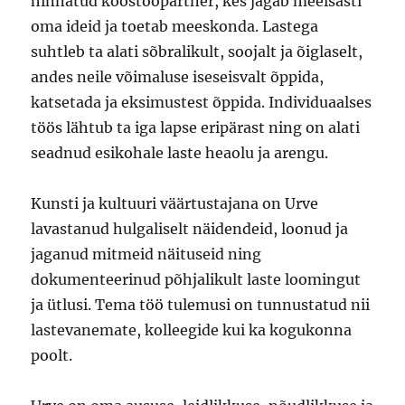
hinnatud koostööpartner, kes jagab meelsasti
oma ideid ja toetab meeskonda. Lastega
suhtleb ta alati sõbralikult, soojalt ja õiglaselt,
andes neile võimaluse iseseisvalt õppida,
katsetada ja eksimustest õppida. Individuaalses
töös lähtub ta iga lapse eripärast ning on alati
seadnud esikohale laste heaolu ja arengu.
Kunsti ja kultuuri väärtustajana on Urve
lavastanud hulgaliselt näidendeid, loonud ja
jaganud mitmeid näituseid ning
dokumenteerinud põhjalikult laste loomingut
ja ütlusi. Tema töö tulemusi on tunnustatud nii
lastevanemate, kolleegide kui ka kogukonna
poolt.