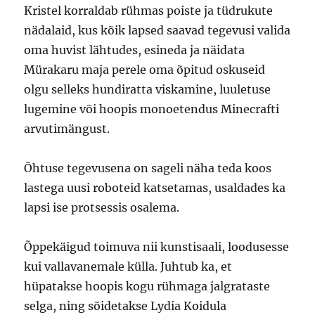
Kristel korraldab rühmas poiste ja tüdrukute
nädalaid, kus kõik lapsed saavad tegevusi valida
oma huvist lähtudes, esineda ja näidata
Mürakaru maja perele oma õpitud oskuseid
olgu selleks hundiratta viskamine, luuletuse
lugemine või hoopis monoetendus Minecrafti
arvutimängust.
Õhtuse tegevusena on sageli näha teda koos
lastega uusi roboteid katsetamas, usaldades ka
lapsi ise protsessis osalema.
Õppekäigud toimuva nii kunstisaali, loodusesse
kui vallavanemale külla. Juhtub ka, et
hüpatakse hoopis kogu rühmaga jalgrataste
selga, ning sõidetakse Lydia Koidula