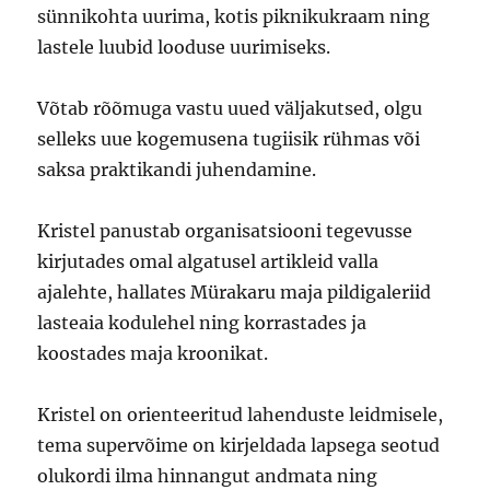
sünnikohta uurima, kotis piknikukraam ning
lastele luubid looduse uurimiseks.
Võtab rõõmuga vastu uued väljakutsed, olgu
selleks uue kogemusena tugiisik rühmas või
saksa praktikandi juhendamine.
Kristel panustab organisatsiooni tegevusse
kirjutades omal algatusel artikleid valla
ajalehte, hallates Mürakaru maja pildigaleriid
lasteaia kodulehel ning korrastades ja
koostades maja kroonikat.
Kristel on orienteeritud lahenduste leidmisele,
tema supervõime on kirjeldada lapsega seotud
olukordi ilma hinnangut andmata ning