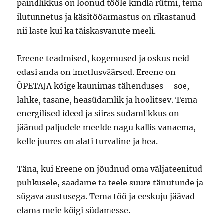
paindlikkus on loonud tööle kindla rütmi, tema
ilutunnetus ja käsitööarmastus on rikastanud
nii laste kui ka täiskasvanute meeli.
Ereene teadmised, kogemused ja oskus neid
edasi anda on imetlusväärsed. Ereene on
ÕPETAJA kõige kaunimas tähenduses – soe,
lahke, tasane, heasüdamlik ja hoolitsev. Tema
energilised ideed ja siiras südamlikkus on
jäänud paljudele meelde nagu kallis vanaema,
kelle juures on alati turvaline ja hea.
Täna, kui Ereene on jõudnud oma väljateenitud
puhkusele, saadame ta teele suure tänutunde ja
sügava austusega. Tema töö ja eeskuju jäävad
elama meie kõigi südamesse.