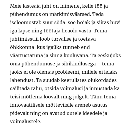
Meie lasteaia juht on inimene, kelle töö ja
pühendumus on märkimisväärsed. Teda
iseloomustab suur süda, soe hoiak ja siiras huvi
iga lapse ning töötaja heaolu vastu. Tema
juhtimisstiil loob turvalise ja toetava
õhkkonna, kus igaüks tunneb end
väärtustatuna ja sinna kuuluvana. Ta eeskujuks
oma pühendumuse ja sihikindlusega – tema
jaoks ei ole olemas probleemi, millele ei leiaks
lahendust. Ta suudab keerulistes olukordades
säilitada rahu, otsida võimalusi ja innustada ka
teisi mõtlema loovalt ning julgelt. Tänu tema
innovaatilisele mõtteviisile areneb asutus
pidevalt ning on avatud uutele ideedele ja
võimalustele.