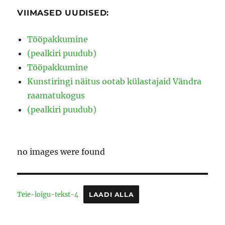
VIIMASED UUDISED:
Tööpakkumine
(pealkiri puudub)
Tööpakkumine
Kunstiringi näitus ootab külastajaid Vändra
raamatukogus
(pealkiri puudub)
no images were found
Teie-loigu-tekst-4
LAADI ALLA