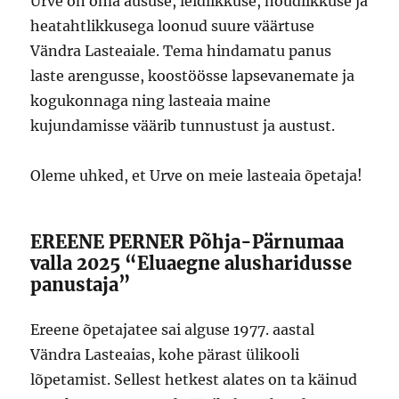
Urve on oma aususe, leidlikkuse, nõudlikkuse ja
heatahtlikkusega loonud suure väärtuse
Vändra Lasteaiale. Tema hindamatu panus
laste arengusse, koostöösse lapsevanemate ja
kogukonnaga ning lasteaia maine
kujundamisse väärib tunnustust ja austust.
Oleme uhked, et Urve on meie lasteaia õpetaja!
EREENE PERNER Põhja-Pärnumaa
valla 2025 “Eluaegne alusharidusse
panustaja”
Ereene õpetajatee sai alguse 1977. aastal
Vändra Lasteaias, kohe pärast ülikooli
lõpetamist. Sellest hetkest alates on ta käinud