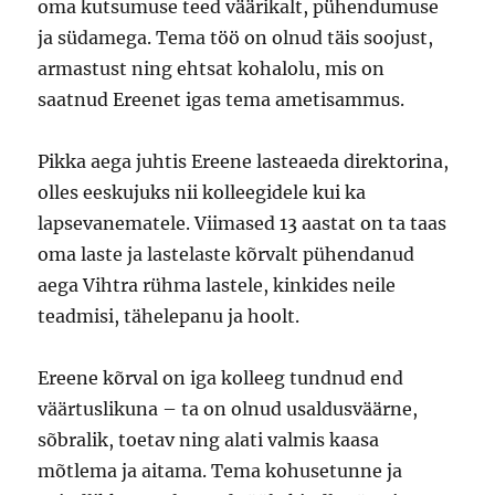
oma kutsumuse teed väärikalt, pühendumuse
ja südamega. Tema töö on olnud täis soojust,
armastust ning ehtsat kohalolu, mis on
saatnud Ereenet igas tema ametisammus.
Pikka aega juhtis Ereene lasteaeda direktorina,
olles eeskujuks nii kolleegidele kui ka
lapsevanematele. Viimased 13 aastat on ta taas
oma laste ja lastelaste kõrvalt pühendanud
aega Vihtra rühma lastele, kinkides neile
teadmisi, tähelepanu ja hoolt.
Ereene kõrval on iga kolleeg tundnud end
väärtuslikuna – ta on olnud usaldusväärne,
sõbralik, toetav ning alati valmis kaasa
mõtlema ja aitama. Tema kohusetunne ja