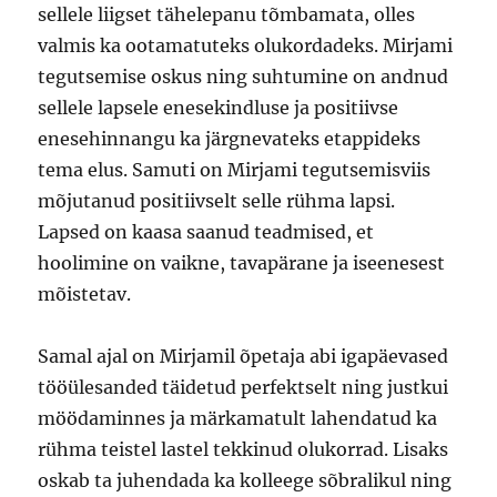
sellele liigset tähelepanu tõmbamata, olles
valmis ka ootamatuteks olukordadeks. Mirjami
tegutsemise oskus ning suhtumine on andnud
sellele lapsele enesekindluse ja positiivse
enesehinnangu ka järgnevateks etappideks
tema elus. Samuti on Mirjami tegutsemisviis
mõjutanud positiivselt selle rühma lapsi.
Lapsed on kaasa saanud teadmised, et
hoolimine on vaikne, tavapärane ja iseenesest
mõistetav.
Samal ajal on Mirjamil õpetaja abi igapäevased
tööülesanded täidetud perfektselt ning justkui
möödaminnes ja märkamatult lahendatud ka
rühma teistel lastel tekkinud olukorrad. Lisaks
oskab ta juhendada ka kolleege sõbralikul ning