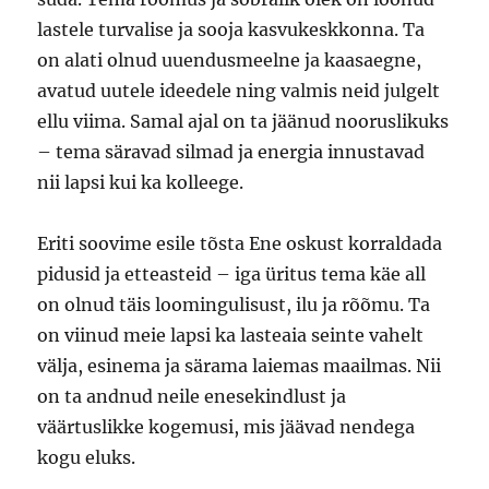
lastele turvalise ja sooja kasvukeskkonna. Ta
on alati olnud uuendusmeelne ja kaasaegne,
avatud uutele ideedele ning valmis neid julgelt
ellu viima. Samal ajal on ta jäänud nooruslikuks
– tema säravad silmad ja energia innustavad
nii lapsi kui ka kolleege.
Eriti soovime esile tõsta Ene oskust korraldada
pidusid ja etteasteid – iga üritus tema käe all
on olnud täis loomingulisust, ilu ja rõõmu. Ta
on viinud meie lapsi ka lasteaia seinte vahelt
välja, esinema ja särama laiemas maailmas. Nii
on ta andnud neile enesekindlust ja
väärtuslikke kogemusi, mis jäävad nendega
kogu eluks.