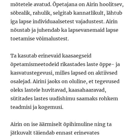
mõtetele avatud. Õpetajana on Airin hoolitsev,
sõbralik, rahulik, selgitab kannatlikult, lähtub
iga lapse individuaalsetest vajadustest. Airin
nõustab ja juhendab ka lapsevanemaid lapse
toetamise võimalustest.
Ta kasutab erinevaid kaasaegseid
õpetamismeetodeid rikastades laste õppe- ja
kasvatustegevusi, milles lapsed on aktiivsed
osalejad. Airini jaoks on oluline, et tegevused
oleks lastele huvitavad, kaasahaaravad,
sütitades lastes uudishimu saamaks rohkem
teadmisi ja kogemusi.
Airin on ise äärmiselt õpihimuline ning ta
jätkuvalt täiendab ennast erinevates