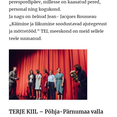
perespordipäev, millesse on kaasatud pered,
personal ning kogukond.
Ja nagu on öelnud Jean- Jacques Rousseau
„Käimine ja liikumine soodustavad ajutegevust
ja mõttetööd.” TEL meeskond on meid sellele
teele suunanud.
TERJE KIIL – Põhja-Pärnumaa valla