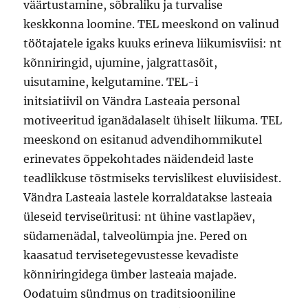
väärtustamine, sõbraliku ja turvalise
keskkonna loomine. TEL meeskond on valinud
töötajatele igaks kuuks erineva liikumisviisi: nt
kõnniringid, ujumine, jalgrattasõit,
uisutamine, kelgutamine. TEL-i
initsiatiivil on Vändra Lasteaia personal
motiveeritud iganädalaselt ühiselt liikuma. TEL
meeskond on esitanud advendihommikutel
erinevates õppekohtades näidendeid laste
teadlikkuse tõstmiseks tervislikest eluviisidest.
Vändra Lasteaia lastele korraldatakse lasteaia
üleseid terviseüritusi: nt ühine vastlapäev,
südamenädal, talveolümpia jne. Pered on
kaasatud tervisetegevustesse kevadiste
kõnniringidega ümber lasteaia majade.
Oodatuim sündmus on traditsiooniline