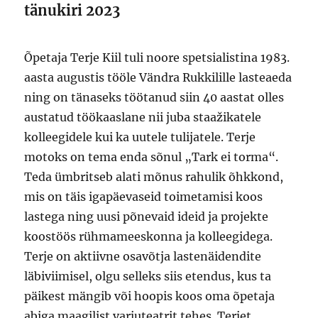
tänukiri 2023
Õpetaja Terje Kiil tuli noore spetsialistina 1983.
aasta augustis tööle Vändra Rukkilille lasteaeda
ning on tänaseks töötanud siin 40 aastat olles
austatud töökaaslane nii juba staažikatele
kolleegidele kui ka uutele tulijatele. Terje
motoks on tema enda sõnul „Tark ei torma“.
Teda ümbritseb alati mõnus rahulik õhkkond,
mis on täis igapäevaseid toimetamisi koos
lastega ning uusi põnevaid ideid ja projekte
koostöös rühmameeskonna ja kolleegidega.
Terje on aktiivne osavõtja lastenäidendite
läbiviimisel, olgu selleks siis etendus, kus ta
päikest mängib või hoopis koos oma õpetaja
abiga maagilist varjuteatrit tehes. Terjet