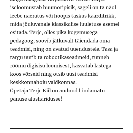
iseloomustab huumoripisik, sageli on ta näol
leebe naeratus või hoopis taskus kaarditrikk,
mida jõuluvanale klassikalise luuletuse asemel
esitada. Terje, olles pika kogemusega
pedagoog, soovib jätkuvalt täiendada oma
teadmisi, ning on avatud uuendustele. Tasa ja
targu uurib ta robootikaseadmeid, tunneb
rõõmu digisisu loomisest, kasvatab lastega
koos võrseid ning otsib uusi teadmisi
keskkonnahoiu valdkonnas.
Õpetaja Terje Kiil on andnud hindamatu
panuse alusharidusse!